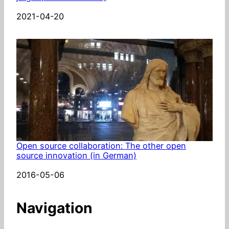
Date
2021-04-20
Open source collaboration: The other open
source innovation (in German)
Date
2016-05-06
Navigation