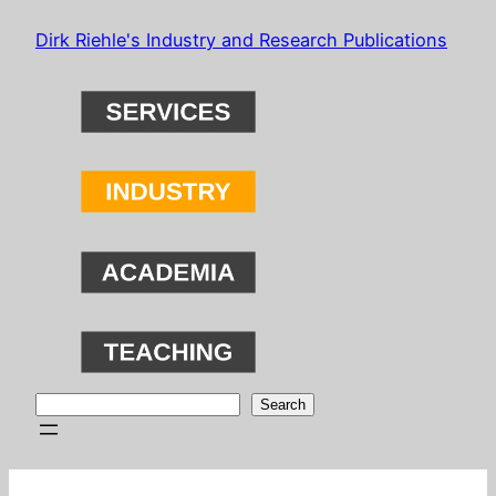
Skip
Dirk Riehle's Industry and Research Publications
to
content
Search
Search