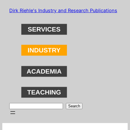
Skip
Dirk Riehle's Industry and Research Publications
to
content
Search
Search